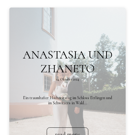
ANASTASIA UND
ZHANETO
14. Oktober 2024
Ein traumhafter Hochzeitstag im Schloss Ettlingen und
im Schwitzers in Wald...
read more