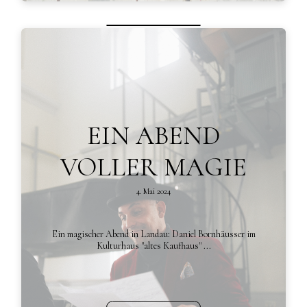
read more
EIN ABEND
VOLLER MAGIE
4. Mai 2024
Ein magischer Abend in Landau: Daniel Bornhäusser im
Kulturhaus "altes Kaufhaus" ...