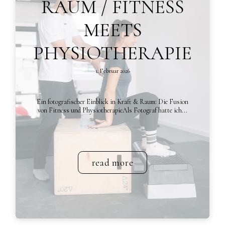
RAUM / FITNESS
MEETS
PHYSIOTHERAPIE
1. Februar 2026
Ein fotografischer Einblick in Kraft & Raum: Die Fusion
von Fitness und PhysiotherapieAls Fotograf hatte ich...
read more