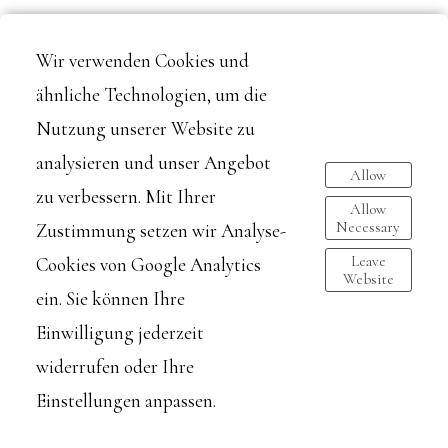
Wir verwenden Cookies und
Dominik C. Mayer
ähnliche Technologien, um die
Photojournalism · Documentary · People · Architecture
Nutzung unserer Website zu
analysieren und unser Angebot
Allow
zu verbessern. Mit Ihrer
Allow
Necessary
Zustimmung setzen wir Analyse-
imprint
Leave
Cookies von Google Analytics
Website
Dominik C. Mayer Photojournalism · Documentary · People ·
ein. Sie können Ihre
Architecture © 2026 - all rights reserved
Einwilligung jederzeit
widerrufen oder Ihre
Einstellungen anpassen.